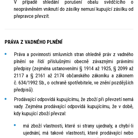
V případě shledání porušení obalu svědčícího o
neoprávněném vniknutí do zásilky nemusí kupující zásilku od
přepravce převzít.
PRÁVA Z VADNÉHO PLNĚNÍ
Práva a povinnosti smluvních stran ohledně práv z vadného
plnění se řídí příslušnými obecně závaznými právními
předpisy (zejména ustanoveními § 1914 až 1925, § 2099 až
2117 a § 2161 až 2174 občanského zákoníku a zákonem
č. 634/1992 Sb., o ochraně spotřebitele, ve znění pozdějších
předpisů).
Prodávající odpovídá kupujícímu, že zboží při převzetí nemá
vady. Zejména prodávající odpovídá kupujícímu, že v době,
kdy kupující zboží převzal:
má zboží vlastnosti, které si strany ujednaly, a chybí-li
ujednání, má takové vlastnosti, které prodávající nebo