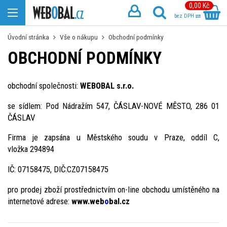
0,00 Kč
bez DPH
Úvodní stránka
Vše o nákupu
Obchodní podmínky
OBCHODNÍ PODMÍNKY
obchodní společnosti:
WEBOBAL s.r.o.
se sídlem: Pod Nádražím 547, ČÁSLAV-NOVÉ MĚSTO, 286 01
ČÁSLAV
Firma je zapsána u Městského soudu v Praze, oddíl C,
vložka 294894
IČ: 07158475, DIČ:CZ07158475
pro prodej zboží prostřednictvím on-line obchodu umístěného na
internetové adrese:
www.web
o
bal.cz