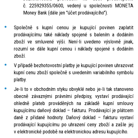
č. 225929355/0600, vedený u společnosti MONETA
Money Bank (dále jen "účet prodávajícího").
Společně s kupní cenou je kupující povinen zaplatit
prodávajícímu také náklady spojené s balením a dodáním
zboží ve smluvené výši. Není-li uvedeno výslovně jinak,
rozumí se dále kupní cenou i náklady spojené s dodáním
zboží.
V případě bezhotovostní platby je kupující povinen uhrazovat
kupní cenu zboží společně s uvedením variabilního symbolu
platby.
Je-li to v obchodním styku obvyklé nebo je-li tak stanoveno
obecně závaznými právními předpisy, vystaví prodávající
ohledně plateb prováděných na základě kupní smlouvy
kupujícímu daňový doklad – fakturu. Prodávající je plátcem
daně z přidané hodnoty. Daňový doklad – fakturu vystaví
prodávající kupujícímu po uhrazení ceny zboží a zašle jej
v elektronické podobě na elektronickou adresu kupujícího.