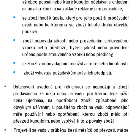
výrobce popsal nebo které kupující očekával s ohledem
na povahu zboží a na základě reklamy jimi prováděné,
se zboží hodí k účelu, který pro jeho použití prodávající
uvádí nebo ke kterému se zboží tohoto druhu obvykle
používá,
zboží odpovídá jakostí nebo provedením smluvenému
vzorku nebo předloze, byla-li jakost nebo provedení
určeno podle smluveného vzorku nebo předlohy,
je zboží v odpovídajícím množství, míře nebo hmotnosti
zboží vyhovuje požadavkům právních předpisů.
Ustanovení uvedená pro reklamaci se nepoužijí u zboží
prodávaného za nižší cenu na vadu, pro kterou byla nižší
cena ujednána, na opotřebení zboží způsobené jeho
obvyklým užíváním, u použitého zboží na vadu odpovídající
míře používání nebo opotřebení, kterou zboží mělo při
převzetí kupujícím, nebo vyplývá-li to z povahy zboží.
Projeví-li se vada v průběhu šesti měsíců od převzetí, má se