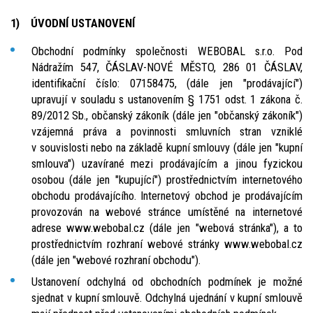
1) ÚVODNÍ USTANOVENÍ
Obchodní podmínky společnosti WEBOBAL s.r.o. Pod
Nádražím 547, ČÁSLAV-NOVÉ MĚSTO, 286 01 ČÁSLAV,
identifikační číslo: 07158475, (dále jen "prodávající")
upravují v souladu s ustanovením § 1751 odst. 1 zákona č.
89/2012 Sb., občanský zákoník (dále jen "občanský zákoník")
vzájemná práva a povinnosti smluvních stran vzniklé
v souvislosti nebo na základě kupní smlouvy (dále jen "kupní
smlouva") uzavírané mezi prodávajícím a jinou fyzickou
osobou (dále jen "kupující") prostřednictvím internetového
obchodu prodávajícího. Internetový obchod je prodávajícím
provozován na webové stránce umístěné na internetové
adrese www.webobal.cz (dále jen "webová stránka"), a to
prostřednictvím rozhraní webové stránky www.webobal.cz
(dále jen "webové rozhraní obchodu").
Ustanovení odchylná od obchodních podmínek je možné
sjednat v kupní smlouvě. Odchylná ujednání v kupní smlouvě