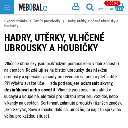
0,00 Kč
bez DPH
Úvodní stránka
Čistící prostředky
Hadry, utěrky, vlhčené ubrousky a
houbičky
HADRY, UTĚRKY, VLHČENÉ
UBROUSKY A HOUBIČKY
Vlhčené ubrousky jsou praktickým pomocníkem v domácnosti i
na cestách. Rozdělují se na čisticí ubrousky, dezinfekční
ubrousky a speciální varianty pro věnující se péči o pleť a dítě.
Při výběru zvažte účel – zda potřebujete
odstranit skvrny,
dezinfikovat nebo osvěžit
. Vhodné jsou nejen pro úklid v
kuchyni a koupelně, ale také pro údržbu interiéru vozidel, nebo
víkendy na cestách. Sortiment zahrnuje produkty různých značek
jako Sanytol, Savo a mnoho dalších, umožňující najít tu správnou
volbu pro každou situaci.