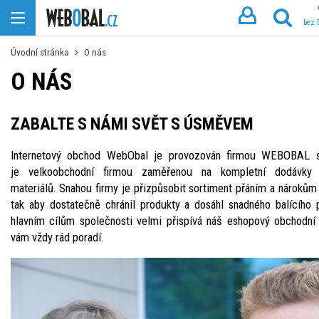
bez
Úvodní stránka
O nás
O NÁS
ZABALTE S NÁMI SVĚT S ÚSMĚVEM
Internetový obchod WebObal je provozován firmou WEBOBAL s.r
je velkoobchodní firmou zaměřenou na kompletní dodávky 
materiálů. Snahou firmy je přizpůsobit sortiment přáním a nárokům
tak aby dostatečně chránil produkty a dosáhl snadného balícího 
hlavním cílům společnosti velmi přispívá náš eshopový obchodní 
vám vždy rád poradí.