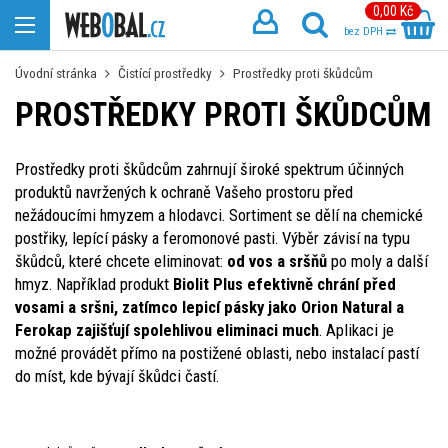
0,00 Kč
bez DPH
Úvodní stránka
Čistící prostředky
Prostředky proti škůdcům
PROSTŘEDKY PROTI ŠKŮDCŮM
Prostředky proti škůdcům zahrnují široké spektrum účinných
produktů navržených k ochraně Vašeho prostoru před
nežádoucími hmyzem a hlodavci. Sortiment se dělí na chemické
postřiky, lepící pásky a feromonové pasti. Výběr závisí na typu
škůdců, které chcete eliminovat:
od vos a sršňů
po moly a další
hmyz. Například produkt
Biolit Plus efektivně chrání před
vosami a sršni, zatímco lepicí pásky jako Orion Natural a
Ferokap zajišťují spolehlivou eliminaci much
. Aplikaci je
možné provádět přímo na postižené oblasti, nebo instalací pastí
do míst, kde bývají škůdci častí.