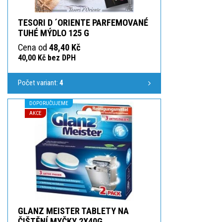
TESORI D ´ORIENTE PARFEMOVANÉ
TUHÉ MÝDLO 125 G
Cena od
48,40 Kč
40,00 Kč bez DPH
Počet variant:
4
DOPORUČUJEME
AKCE
GLANZ MEISTER TABLETY NA
ČIŠTĚNÍ MYČKY 2X40G