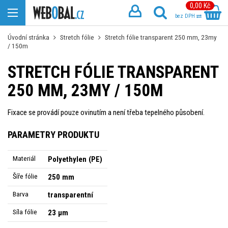
0,00 Kč
bez DPH
Úvodní stránka
Stretch fólie
Stretch fólie transparent 250 mm, 23my
/ 150m
STRETCH FÓLIE TRANSPARENT
250 MM, 23MY / 150M
Fixace se provádí pouze ovinutím a není třeba tepelného působení.
PARAMETRY PRODUKTU
Materiál
Polyethylen (PE)
Šíře fólie
250 mm
Barva
transparentní
Síla fólie
23 µm