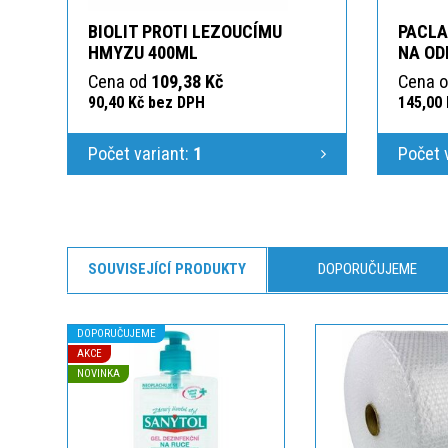
BIOLIT PROTI LEZOUCÍMU
PACLA
HMYZU 400ML
NA ODP
Cena od
109,38 Kč
Cena 
90,40 Kč bez DPH
145,00
Počet variant:
1
Počet 
SOUVISEJÍCÍ PRODUKTY
DOPORUČUJEME
DOPORUČUJEME
AKCE
NOVINKA