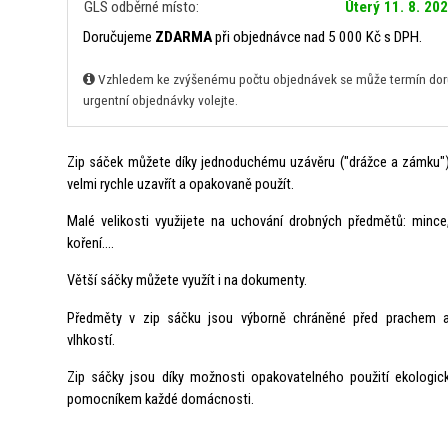
GLS odběrné místo:
Úterý 11. 8. 20
Doručujeme
ZDARMA
při objednávce nad 5 000 Kč s DPH.
Vzhledem ke zvýšenému počtu objednávek se může termín doruč
urgentní objednávky volejte.
Zip sáček můžete díky jednoduchému uzávěru ("drážce a zámku"
velmi rychle uzavřít a opakovaně použít.
Malé velikosti využijete na uchování drobných předmětů: mince
koření....
Větší sáčky můžete využít i na dokumenty.
Předměty v zip sáčku jsou výborně chráněné před prachem 
vlhkostí.
Zip sáčky jsou díky možnosti opakovatelného použití ekologi
pomocníkem každé domácnosti.