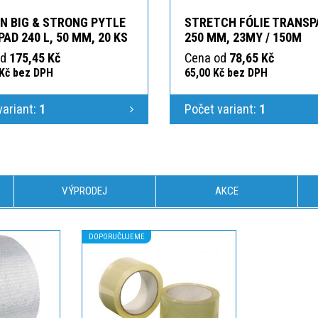
N BIG & STRONG PYTLE
STRETCH FÓLIE TRANSP
AD 240 L, 50 ΜM, 20 KS
250 MM, 23MY / 150M
od
175,45 Kč
Cena od
78,65 Kč
 Kč bez DPH
65,00 Kč bez DPH
variant:
1
Počet variant:
1
VÝPRODEJ
AKCE
DOPORUČUJEME