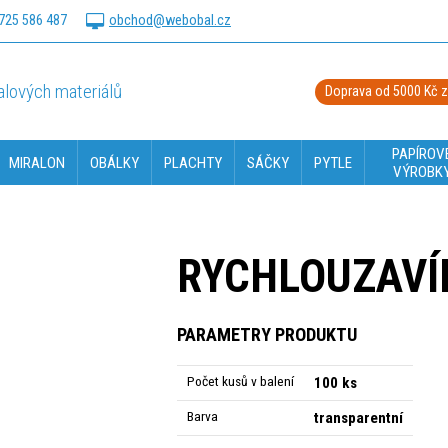
725 586 487
obchod@webobal.cz
lových materiálů
Doprava od 5000 Kč 
PAPÍROV
MIRALON
OBÁLKY
PLACHTY
SÁČKY
PYTLE
VÝROBK
RYCHLOUZAVÍR
PARAMETRY PRODUKTU
Počet kusů v balení
100 ks
Barva
transparentní