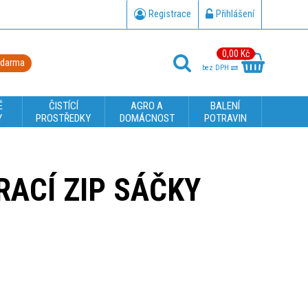
Registrace
Přihlášení
0,00 Kč
zdarma
bez DPH
É
ČISTÍCÍ
AGRO A
BALENÍ
Y
PROSTŘEDKY
DOMÁCNOST
POTRAVIN
ACÍ ZIP SÁČKY