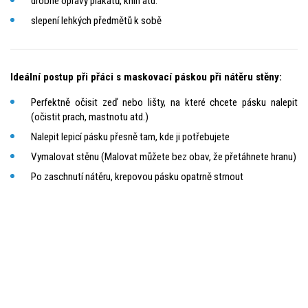
drobné opravy plakátů, knih atd.
slepení lehkých předmětů k sobě
Ideální postup při přáci s maskovací páskou při nátěru stěny:
Perfektně očisit zeď nebo lišty, na které chcete pásku nalepit
(očistit prach, mastnotu atd.)
Nalepit lepicí pásku přesně tam, kde ji potřebujete
Vymalovat stěnu (Malovat můžete bez obav, že přetáhnete hranu)
Po zaschnutí nátěru, krepovou pásku opatrně strnout