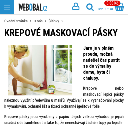
0,00 Kč
bez DPH
Úvodní stránka
O nás
Články
KREPOVÉ MASKOVACÍ PÁSKY
Jaro je v plném
proudu, možná
nadešel čas pustit
se do výmalby
domu, bytu či
chalupy.
Krepové nebo
maskovací lepicí pásky
naleznou využití především u malířů. Využívají se k vyznačování plochy
k vymalování, ochraně lišt a fixaci ochranné igelitové fólie.
Krepové pásky jsou vyrobeny z papíru. Jejich velkou výhodou je jejich
snadná odstranitelnost a také to, že nenechávají žádné stopy po lepidle.