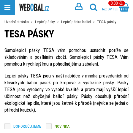
0,00 Kč
bez DPH
Úvodní stránka
Lepicí pásky
Lepicí páska balící
TESA pásky
TESA PÁSKY
Samolepicí pásky TESA vám pomohou usnadnit potíže se
skladováním a posíláním zboží. Samolepicí pásky TESA Vám
pomohou k rychlejšímu a pohodlnějšímu zabalení.
Lepicí pásky TESA jsou v naší nabídce v mnoha provedeních od
klasických balicí pásek po krepové a výstražné pásky. Pásky
TESA jsou vyrobeny ve vysoké kvalitě, a proto mají vyšší lepicí
účinnost než obyčejné balicí pásky. Pásky obsahují přírodní
ekologické lepidla, které jsou šetrné k přírodě (nejvíce se jedná o
přírodní kaučuk).
DOPORUČUJEME
NOVINKA