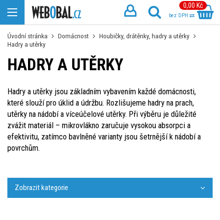
0,00 Kč
bez DPH
Úvodní stránka
Domácnost
Houbičky, drátěnky, hadry a utěrky
Hadry a utěrky
HADRY A UTĚRKY
Hadry a utěrky jsou základním vybavením každé domácnosti,
které slouží pro úklid a údržbu. Rozlišujeme hadry na prach,
utěrky na nádobí a víceúčelové utěrky. Při výběru je důležité
zvážit materiál – mikrovlákno zaručuje vysokou absorpci a
efektivitu, zatímco bavlněné varianty jsou šetrnější k nádobí a
povrchům.
Zobrazit kategorie