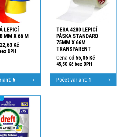
 LEPICÍ
TESA 4280 LEPICÍ
8 MM X 66 M
PÁSKA STANDARD
75MM X 66M
22,63 Kč
TRANSPARENT
 bez DPH
Cena od
55,06 Kč
45,50 Kč bez DPH
riant:
6
Počet variant:
1
E