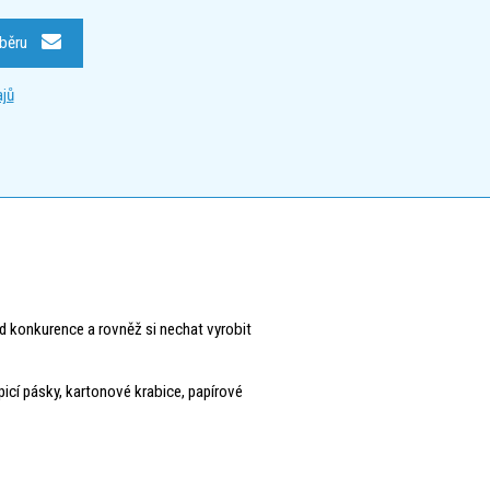
dběru
jů
d konkurence a rovněž si nechat vyrobit
epicí pásky, kartonové krabice, papírové