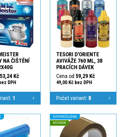
MEISTER
TESORI D'ORIENTE
 NA ČIŠTĚNÍ
AVIVÁŽE 760 ML, 38
2X40G
PRACÍCH DÁVEK
53,24 Kč
Cena od
59,29 Kč
 bez DPH
49,00 Kč bez DPH
riant:
1
Počet variant:
8
E
DOPORUČUJEME
NOVINKA