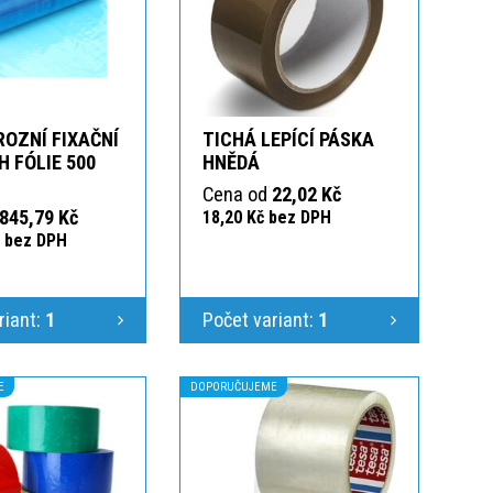
OZNÍ FIXAČNÍ
TICHÁ LEPÍCÍ PÁSKA
 FÓLIE 500
HNĚDÁ
Cena od
22,02 Kč
845,79 Kč
18,20 Kč bez DPH
č bez DPH
riant:
1
Počet variant:
1
E
DOPORUČUJEME