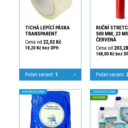
TICHÁ LEPÍCÍ PÁSKA
RUČNÍ STRETC
TRANSPARENT
500 MM, 23 M
ČERVENÁ
Cena od
22,02 Kč
Cena od
203,28
18,20 Kč bez DPH
168,00 Kč bez D
Počet variant:
1
Počet variant:
DOPORUČUJEME
DOPORUČUJEME
NOVINKA