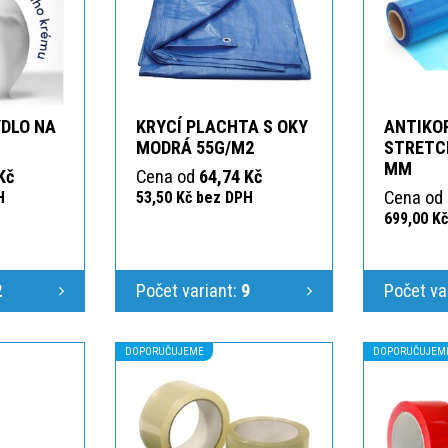
DLO NA
KRYCÍ PLACHTA S OKY
ANTIKOR
MODRÁ 55G/M2
STRETCH
MM
Kč
Cena od
64,74 Kč
Cena od
H
53,50 Kč bez DPH
699,00 K
2
Počet variant:
9
Počet va
DOPORUČUJEME
DOPORUČUJEM