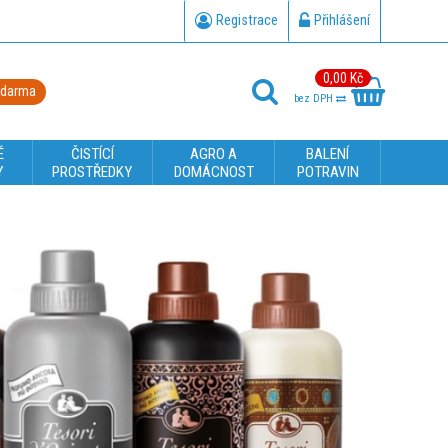
Registrace
Přihlášení
0,00 Kč
zdarma
bez DPH
É
ČISTÍCÍ
AGRO A
BALENÍ
Y
PROSTŘEDKY
DOMÁCNOST
POTRAVIN