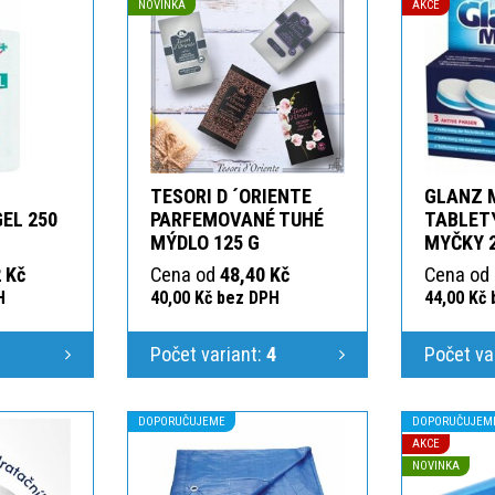
NOVINKA
AKCE
TESORI D ´ORIENTE
GLANZ 
GEL 250
PARFEMOVANÉ TUHÉ
TABLETY
MÝDLO 125 G
MYČKY 
 Kč
Cena od
48,40 Kč
Cena od
H
40,00 Kč bez DPH
44,00 Kč
1
Počet variant:
4
Počet va
DOPORUČUJEME
DOPORUČUJEM
AKCE
NOVINKA