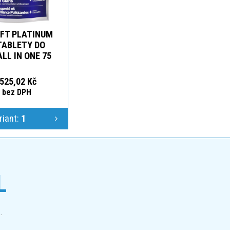
EFT PLATINUM
TABLETY DO
LL IN ONE 75
525,02 Kč
č bez DPH
riant:
1
L
.