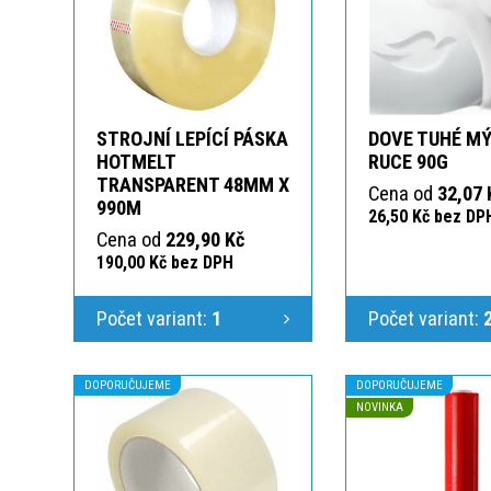
STROJNÍ LEPÍCÍ PÁSKA
DOVE TUHÉ MÝ
HOTMELT
RUCE 90G
TRANSPARENT 48MM X
Cena od
32,07 
990M
26,50 Kč bez DP
Cena od
229,90 Kč
190,00 Kč bez DPH
Počet variant:
1
Počet variant:
DOPORUČUJEME
DOPORUČUJEME
NOVINKA