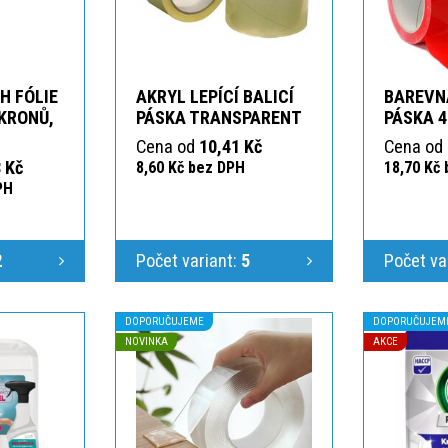
H FÓLIE
AKRYL LEPÍCÍ BALICÍ
BAREVNÁ
IKRONŮ,
PÁSKA TRANSPARENT
PÁSKA 4
Cena od
10,41 Kč
Cena od
 Kč
8,60 Kč bez DPH
18,70 Kč
PH
2
Počet variant:
5
Počet va
DOPORUČUJEME
DOPORUČUJEM
NOVINKA
AKCE