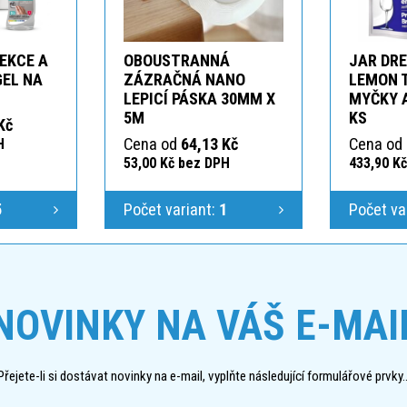
EKCE A
OBOUSTRANNÁ
JAR DR
GEL NA
ZÁZRAČNÁ NANO
LEMON 
LEPICÍ PÁSKA 30MM X
MYČKY A
5M
KS
Kč
Cena od
64,13 Kč
Cena od
H
53,00 Kč bez DPH
433,90 K
5
Počet variant:
1
Počet va
NOVINKY NA VÁŠ E-MAI
Přejete-li si dostávat novinky na e-mail, vyplňte následující formulářové prvky..